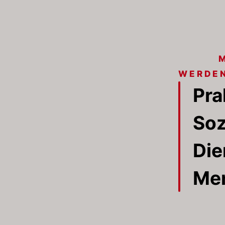
WERDE
Pra
Soz
Die
Me