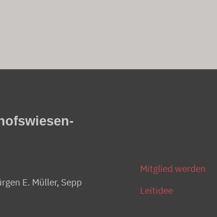
hofswiesen-
Mitglied werden
ürgen E. Müller, Sepp
Leitidee