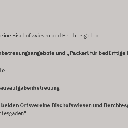
reine
Bischofswiesen und Berchtesgaden
nbetreuungsangebote und „Packerl für bedürftige 
le
Hausaufgabenbetreuung
beiden Ortsvereine Bischofswiesen und Berchte
htesgaden“