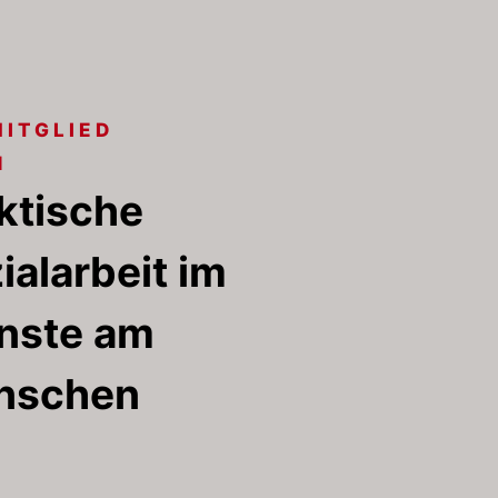
MITGLIED
N
ktische
ialarbeit im
nste am
nschen