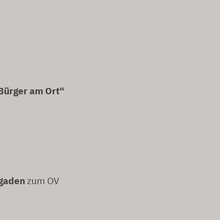
Bürger am Ort“
sgaden
zum OV